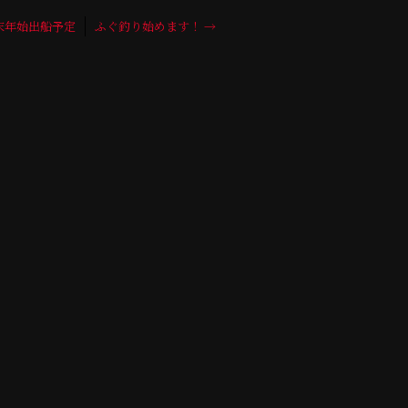
末年始出船予定
ふぐ釣り始めます！
→