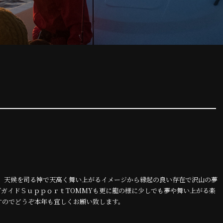
り、天候を司る神で天高く舞い上がるイメージから縁起の良い存在で沢山の夢
ガイドＳｕｐｐｏｒｔTOMMYも更に龍の様に少しでも夢や舞い上がる楽
すのでどうぞ本年も宜しくお願い致します。