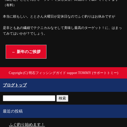
（有料）
本当に頼もしい。ととさん火曜日が定休日なのでふぐ釣りはお休みですが
是非ともあの繊細でテクニカルなそして美味し最高のターゲット！に、はまっ
てみてはいかが？でしょう。
←
新年のご挨拶
Copyright (C) 明石フィッシングガイド support TOMMY (サポートトミー)
ブログトップ
最近の投稿
ふぐ釣り始めます！