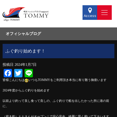
オフィシャルブログ
ふぐ釣り始めます！
投稿日
2024年1月7日
Facebook
Twitter
Line
皆様こんにちは
いつもTOMMYをご利用頂き本当に有り難う御座います
2024年度からふぐ釣りを始めます
以前より釣って良し食って良しの、ふぐ釣りで船を出したかった所に港の前
に、
（裁き処）ととさんがオープン！で安心安全、綺麗に早く裁いて下さいます